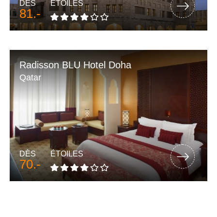
DÈS
ÉTOILES
81.-
Radisson BLU Hotel Doha
Qatar
DÈS
ÉTOILES
70.-