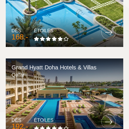
DÈS
ÉTOILES
168.-
Grand Hyatt Doha Hotels & Villas
Qatar
DÈS
ÉTOILES
192.-