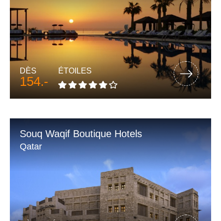
DÈS
ÉTOILES
154.-
Souq Waqif Boutique Hotels
Qatar